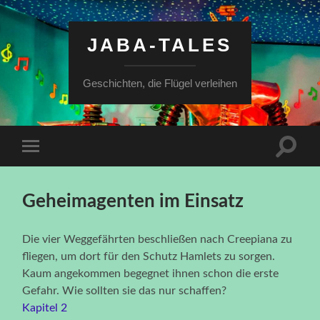
JABA-TALES
Geschichten, die Flügel verleihen
Suchfe
Mobile-
ein-/a
Menü
ein-/ausblenden
Geheimagenten im Einsatz
Die vier Weggefährten beschließen nach Creepiana zu
fliegen, um dort für den Schutz Hamlets zu sorgen.
Kaum angekommen begegnet ihnen schon die erste
Gefahr. Wie sollten sie das nur schaffen?
Kapitel 2