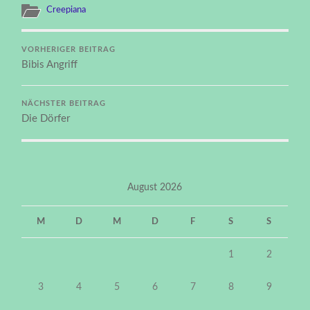
Creepiana
VORHERIGER BEITRAG
Bibis Angriff
NÄCHSTER BEITRAG
Die Dörfer
August 2026
M
D
M
D
F
S
S
1
2
3
4
5
6
7
8
9