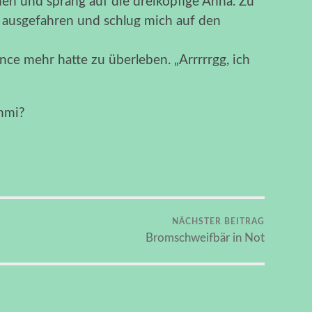
en und sprang auf die dreiköpfige Anna. Zu
n ausgefahren und schlug mich auf den
ance mehr hatte zu überleben. „Arrrrrgg, ich
mmi?
NÄCHSTER BEITRAG
Bromschweifbär in Not