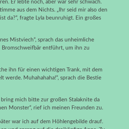
en. Er lebte noch, aber war sehr schwach.
 Stimme aus dem Nichts. „Ihr seid mir also den
st da?“, fragte Lyla beunruhigt. Ein großes
ines Mistviech“, sprach das unheimliche
Bromschweifbär entführt, um ihn zu
auche ihn für einen wichtigen Trank, mit dem
lt werde. Muhahahaha!“, sprach die Bestie
bring mich bitte zur großen Stalaknite da
nen Monster“, rief ich meinen Freunden zu.
päter war ich auf dem Höhlengebilde drauf.