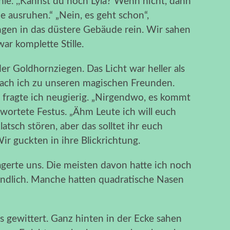
le. ,,Kannst du noch Lyla? Wenn nicht, dann
e ausruhen.“ „Nein, es geht schon“,
ngen in das düstere Gebäude rein. Wir sahen
ar komplette Stille.
er Goldhornziegen. Das Licht war heller als
ach ich zu unseren magischen Freunden.
“, fragte ich neugierig. „Nirgendwo, es kommt
twortete Festus. „Ähm Leute ich will euch
atsch stören, aber das solltet ihr euch
ir guckten in ihre Blickrichtung.
gerte uns. Die meisten davon hatte ich noch
ründlich. Manche hatten quadratische Nasen
s gewittert. Ganz hinten in der Ecke sahen